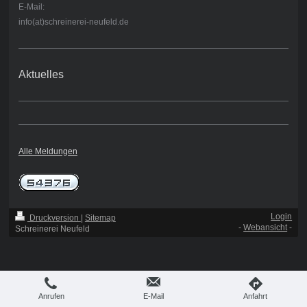
E-Mail:
info(at)schreinerei-neufeld.de
Aktuelles
Alle Meldungen
Login
Druckversion
|
Sitemap
-
Webansicht
-
Schreinerei Neufeld
Anrufen
E-Mail
Anfahrt